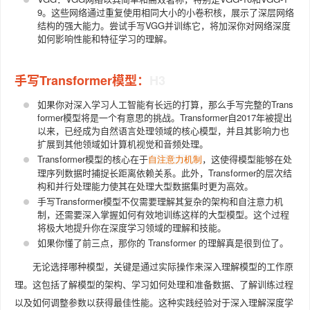
9。这些网络通过重复使用相同大小的小卷积核，展示了深层网络
结构的强大能力。尝试手写VGG并训练它，将加深你对网络深度
如何影响性能和特征学习的理解。
手写Transformer模型：
如果你对深入学习人工智能有长远的打算，那么手写完整的Trans
former模型将是一个有意思的挑战。Transformer自2017年被提出
以来，已经成为自然语言处理领域的核心模型，并且其影响力也
扩展到其他领域如计算机视觉和音频处理。
Transformer模型的核心在于
，这使得模型能够在处
自注意力机制
理序列数据时捕捉长距离依赖关系。此外，Transformer的层次结
构和并行处理能力使其在处理大型数据集时更为高效。
手写Transformer模型不仅需要理解其复杂的架构和自注意力机
制，还需要深入掌握如何有效地训练这样的大型模型。这个过程
将极大地提升你在深度学习领域的理解和技能。
如果你懂了前三点，那你的 Transformer 的理解真是很到位了。
无论选择哪种模型，关键是通过实际操作来深入理解模型的工作原
理。这包括了解模型的架构、学习如何处理和准备数据、了解训练过程
以及如何调整参数以获得最佳性能。这种实践经验对于深入理解深度学